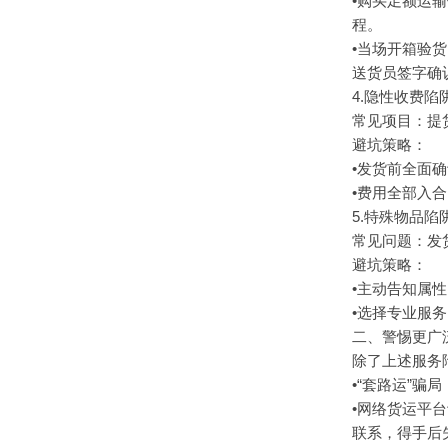
•购买足额运
程。
•当场开箱验
送货员签字确
4.隐性收费
常见项目：提
避坑策略：
•发货前全面
•费用全部入
5.特殊物品
常见问题：发
避坑策略：
•主动告知属
•选择专业服
二、警惕更广
除了上述服务
•“套路运”
•网络货运平
联系，得手后