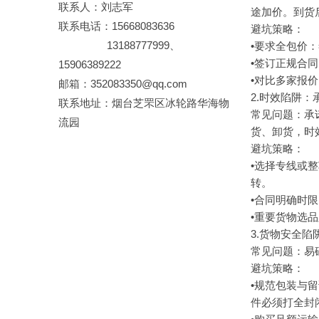
联系人：刘志军
途加价。到货后
联系电话：15668083636
避坑策略：
13188777999、
•要求全包价
•签订正规合
15906389222
•对比多家报
邮箱：352083350@qq.com
2.时效陷阱：承
联系地址：烟台芝罘区冰轮路华海物
常见问题：承
流园
货、卸货，时
避坑策略：
•选择专线或
转。
•合同明确时
•重要货物选
3.货物安全
常见问题：易
避坑策略：
•规范包装与
件必须打全封