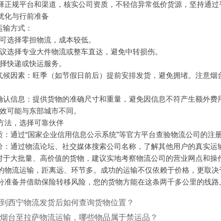
择正规平台和渠道，核实公司资质，不轻信异常低价货源，坚持通过
优化与行前准备
运输方式：
：可选择零担物流，成本较低。
建议选择专业大件物流或整车直达，避免中转损伤。
选择快递或快运服务。
与气候因素：旺季（如节假日前后）提前安排发货，避免拥堵。注意
与确认信息：提供货物的准确尺寸和重量，避免因信息不符产生额外费
时效可能与东部城市不同。
方法，选择可靠伙伴
资质：通过“国家企业信用信息公示系统”等官方平台查验物流公司的注
评价：通过物流论坛、社交媒体搜索公司名称，了解其他用户的真实运
：对于大批量、高价值的货物，建议实地考察物流公司的营业网点和操
的物流运输，距离远、环节多。成功的运输不仅依赖于价格，更取决
分准备并借助保险转移风险，您的货物方能在这条两千多公里的线路
到西宁物流发货后如何查询货物位置？
烟台至拉萨物流运输，哪些物品属于禁运品？