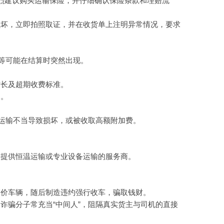
强烈建议购买运输保险，并仔细确认保险条款和理赔流
损坏，立即拍照取证，并在收货单上注明异常情况，要求
等可能在结算时突然出现。
时长及超期收费标准。
明。
运输不当导致损坏，或被收取高额附加费。
择提供恒温运输或专业设备运输的服务商。
买高价车辆，随后制造违约强行收车，骗取钱财。
诈骗分子常充当“中间人”，阻隔真实货主与司机的直接