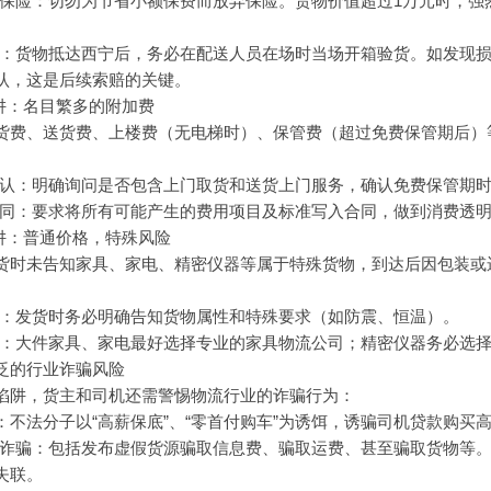
输保险：切勿为节省小额保费而放弃保险。货物价值超过1万元时，
货：货物抵达西宁后，务必在配送人员在场时当场开箱验货。如发现
认，这是后续索赔的关键。
陷阱：名目繁多的附加费
货费、送货费、上楼费（无电梯时）、保管费（超过免费保管期后）
确认：明确询问是否包含上门取货和送货上门服务，确认免费保管期
合同：要求将所有可能产生的费用项目及标准写入合同，做到消费透
陷阱：普通价格，特殊风险
货时未告知家具、家电、精密仪器等属于特殊货物，到达后因包装或
性：发货时务必明确告知货物属性和特殊要求（如防震、恒温）。
务：大件家具、家电最好选择专业的家具物流公司；精密仪器务必选
泛的行业诈骗风险
陷阱，货主和司机还需警惕物流行业的诈骗行为：
骗局：不法分子以“高薪保底”、“零首付购车”为诱饵，诱骗司机贷款购
台诈骗：包括发布虚假货源骗取信息费、骗取运费、甚至骗取货物等。
失联。