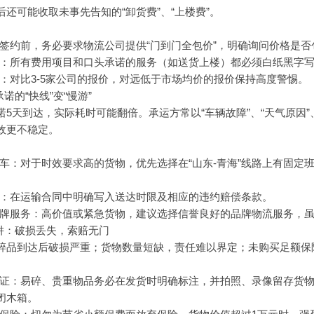
还可能收取未事先告知的“卸货费”、“上楼费”。
：签约前，务必要求物流公司提供“门到门全包价”，明确询问价格是
同：所有费用项目和口头承诺的服务（如送货上楼）都必须白纸黑字
价：对比3-5家公司的报价，对远低于市场均价的报价保持高度警惕。
诺的“快线”变“慢游”
诺5天到达，实际耗时可能翻倍。承运方常以“车辆故障”、“天气原因
效更不稳定。
整车：对于时效要求高的货物，优先选择在“山东-青海”线路上有固
限：在运输合同中明确写入送达时限及相应的违约赔偿条款。
品牌服务：高价值或紧急货物，建议选择信誉良好的品牌物流服务，
陷阱：破损丢失，索赔无门
碎品到达后破损严重；货物数量短缺，责任难以界定；未购买足额保
留证：易碎、贵重物品务必在发货时明确标注，并拍照、录像留存货
闭木箱。