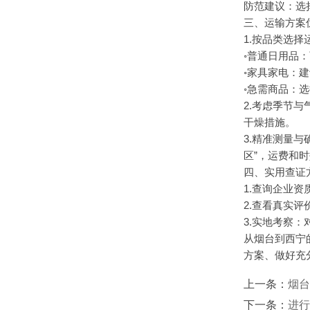
防范建议：选
三、运输方案
1.按品类选择
◦普通日用品
◦家具家电：
◦急需商品：
2.考虑季节
干燥措施。
3.精准测量
区”，运费和
四、实用查证
1.查询企业
2.查看真实
3.实地考察
从烟台到西宁
方案、做好充
上一条：
烟台
下一条：
进行