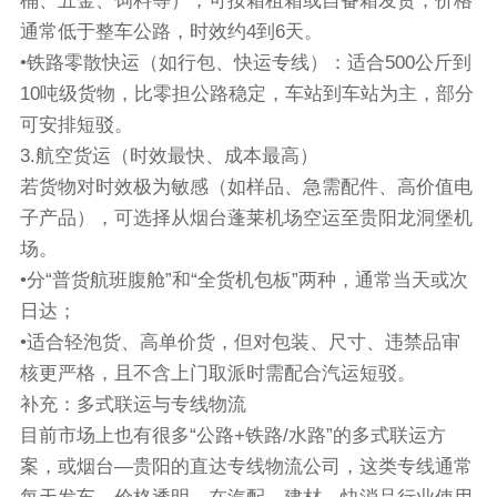
桶、五金、饲料等），可按箱租箱或自备箱发货，价格
通常低于整车公路，时效约4到6天。
•铁路零散快运（如行包、快运专线）：适合500公斤到
10吨级货物，比零担公路稳定，车站到车站为主，部分
可安排短驳。
3.航空货运（时效最快、成本最高）
若货物对时效极为敏感（如样品、急需配件、高价值电
子产品），可选择从烟台蓬莱机场空运至贵阳龙洞堡机
场。
•分“普货航班腹舱”和“全货机包板”两种，通常当天或次
日达；
•适合轻泡货、高单价货，但对包装、尺寸、违禁品审
核更严格，且不含上门取派时需配合汽运短驳。
补充：多式联运与专线物流
目前市场上也有很多“公路+铁路/水路”的多式联运方
案，或烟台—贵阳的直达专线物流公司，这类专线通常