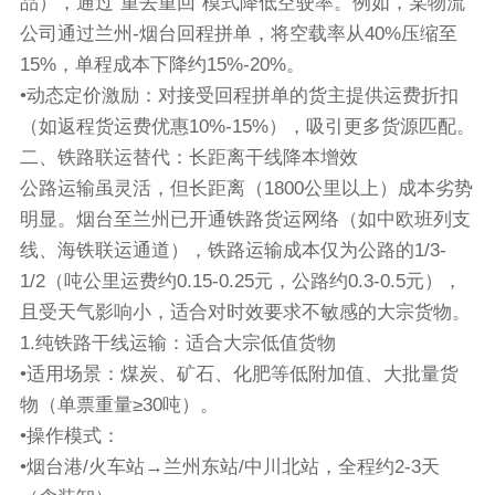
品），通过“重去重回”模式降低空驶率。例如，某物流
公司通过兰州-烟台回程拼单，将空载率从40%压缩至
15%，单程成本下降约15%-20%。
•动态定价激励：对接受回程拼单的货主提供运费折扣
（如返程货运费优惠10%-15%），吸引更多货源匹配。
二、铁路联运替代：长距离干线降本增效
公路运输虽灵活，但长距离（1800公里以上）成本劣势
明显。烟台至兰州已开通铁路货运网络（如中欧班列支
线、海铁联运通道），铁路运输成本仅为公路的1/3-
1/2（吨公里运费约0.15-0.25元，公路约0.3-0.5元），
且受天气影响小，适合对时效要求不敏感的大宗货物。
1.纯铁路干线运输：适合大宗低值货物
•适用场景：煤炭、矿石、化肥等低附加值、大批量货
物（单票重量≥30吨）。
•操作模式：
•烟台港/火车站→兰州东站/中川北站，全程约2-3天