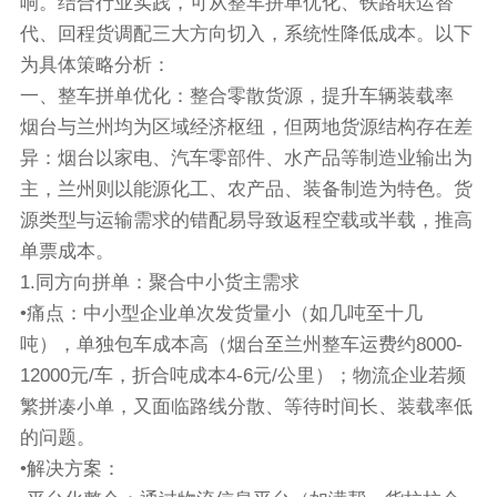
响。结合行业实践，可从整车拼单优化、铁路联运替
代、回程货调配三大方向切入，系统性降低成本。以下
为具体策略分析：
一、整车拼单优化：整合零散货源，提升车辆装载率
烟台与兰州均为区域经济枢纽，但两地货源结构存在差
异：烟台以家电、汽车零部件、水产品等制造业输出为
主，兰州则以能源化工、农产品、装备制造为特色。货
源类型与运输需求的错配易导致返程空载或半载，推高
单票成本。
1.同方向拼单：聚合中小货主需求
•痛点：中小型企业单次发货量小（如几吨至十几
吨），单独包车成本高（烟台至兰州整车运费约8000-
12000元/车，折合吨成本4-6元/公里）；物流企业若频
繁拼凑小单，又面临路线分散、等待时间长、装载率低
的问题。
•解决方案：