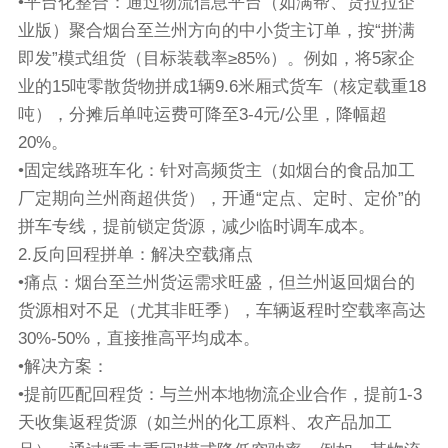
•平台化整合：通过物流信息平台（如满帮、货拉拉企
业版）聚合烟台至兰州方向的中小货主订单，按“拼满
即发”模式组货（目标装载率≥85%）。例如，将5家企
业的15吨零散货物拼成1辆9.6米厢式货车（核定载重18
吨），分摊后单吨运费可降至3-4元/公里，降幅超
20%。
•固定线路班车化：针对高频货主（如烟台的食品加工
厂定期向兰州商超供货），开通“定点、定时、定价”的
拼车专线，提前锁定货源，减少临时调车成本。
2.反向回程拼单：解决空载痛点
•痛点：烟台至兰州货运需求旺盛，但兰州返回烟台的
货源相对不足（尤其非旺季），车辆返程时空载率高达
30%-50%，直接推高平均成本。
•解决方案：
•提前匹配回程货：与兰州本地物流企业合作，提前1-3
天收集返程货源（如兰州的化工原料、农产品加工