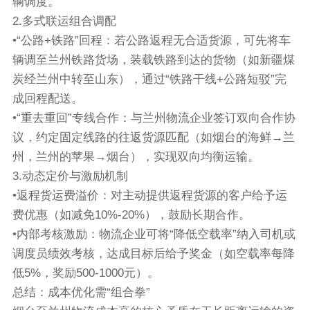
辆调度。
2.多式联运组合调配
•“公路+铁路”回程：若公路返程无合适货源，可先将车
辆调至兰州铁路货场，装载铁路到达的货物（如新疆煤
炭经兰州中转至山东），通过“铁路干线+公路短驳”完
成回程配送。
•“重去重回”专线合作：与兰州物流企业签订双向合作协
议，约定固定线路的往返货源匹配（如烟台的海鲜→兰
州，兰州的苹果→烟台），实现双向均衡运输。
3.动态定价与激励机制
•返程货运费溢价：对主动提供返程货源的客户给予运
费优惠（如减免10%-20%），鼓励长期合作。
•内部考核激励：物流企业可将“降低空载率”纳入司机或
调度员绩效考核，达成目标后给予奖金（如空载率每降
低5%，奖励500-1000元）。
总结：成本优化需“组合拳”