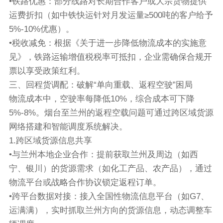
•铁路优惠：部分线路对长期合作客户或大宗货物提供
运费折扣（如中铁快运针对月发运量≥500吨的客户给予
5%-10%优惠）。
•税收减免：根据《关于进一步降低物流成本的实施意
见》，铁路运输增值税税率可抵扣，企业需确保合规开
票以享受政策红利。
三、回程货调配：破解“单向重载、返程空驶”困局
物流成本中，空驶率每降低10%，综合成本可下降
5%-8%。烟台至兰州的返程空载问题可通过跨区域货源
网络搭建和智能调度系统解决。
1.跨区域货源信息共享
•与兰州本地企业合作：提前获取兰州及周边（如西
宁、银川）的货源需求（如化工产品、农产品），通过
物流平台或战略合作协议锁定返程订单。
•跨平台数据对接：接入全国性物流信息平台（如G7、
运满满），实时抓取兰州方向的货源信息，动态调整车