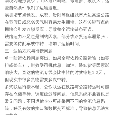
南境内地形复杂，山区道路崎岖、弯道多、坡度大，这
些自然条件限制了运输速度。
易拥堵节点频发。成都、贵阳等枢纽城市周边高速公路
在节假日或恶劣天气时容易发生拥堵。这些关键节点的
拥堵会引发连锁反应，导致整个运输链条延误。
铁路运力不足也是制约因素。部分线路货运车厢紧张，
需要等待配车或中转，增加了运输时间。
三、运输方式与衔接问题
单一陆运依赖问题突出。如果全程依赖公路运输（如零
担或整车），时效受司机休息、加油、装卸货等因素影
响较大。直达的物流专线会比中转的时效缩短1-2天，
但现实中很多货物需要多次中转。
多式联运衔接不畅。公铁联运在铁路与公路转运时可能
存在仓储等待、调度延迟等问题。信息系统不兼容也是
常见问题，不同运输企业可能采用不同的物流信息系
统，缺乏有效的接口和数据交互标准，导致信息无法实